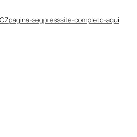
GOZ
pagina-seg
press
site-completo-aqui