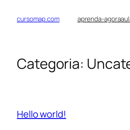
Pular
para
cursomap.com
aprenda-agora
aul
o
conteúdo
Categoria:
Uncat
Hello world!