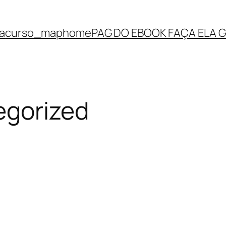
a
curso_map
home
PAG DO EBOOK FAÇA ELA 
egorized