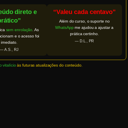
údo direto e
“Valeu cada centavo”
prático”
Além do curso, o suporte no
WhatsApp
me ajudou a ajustar a
lica
sem enrolação
. As
prática certinho.
ncionam e o acesso foi
— D.L., PR
imediato.
— A.S., RJ
 vitalício
às futuras atualizações do conteúdo.