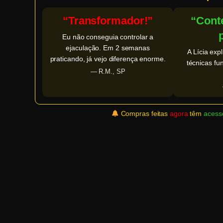
“Transformador!”
“Conte
Eu não conseguia controlar a
ejaculação. Em 2 semanas
A Lícia exp
praticando, já vejo diferença enorme.
técnicas fu
— R.M., SP
Compras feitas
agora
têm
acesso