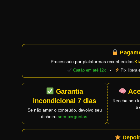
Pagame
Processado por plataformas reconhecidas
Ki
Cartão em até 12x
•
Pix libera
Garantia
Ace
incondicional 7 dias
Receba seu l
a 
Se não amar o conteúdo, devolvo seu
dinheiro
sem perguntas
.
Depoim