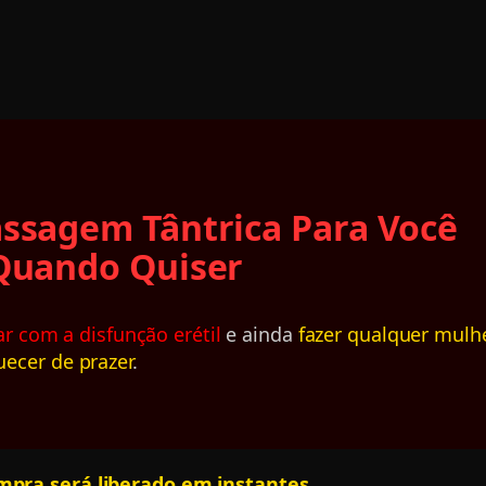
assagem Tântrica Para Você
Quando Quiser
r com a disfunção erétil
e ainda
fazer qualquer mulh
ecer de prazer
.
mpra será liberado em instantes…