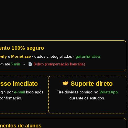
nto 100% seguro
wify
e
Monetizze
· dados criptografados ·
garantia ativa
 em até
5 min
•
Boleto (compensação bancária)
sso imediato
Suporte direto
ogin por
e-mail
logo após
Tire dúvidas comigo no
WhatsApp
confirmação.
durante os estudos.
entos de alunos