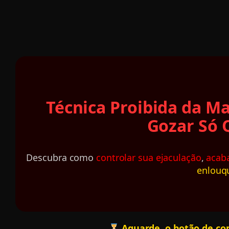
Técnica Proibida da M
Gozar Só 
Descubra como
controlar sua ejaculação
,
acaba
enlouqu
Aguarde, o botão de co